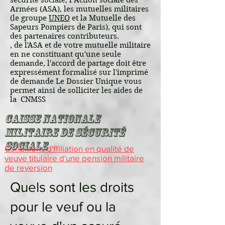
sécurité sociale, l’Action sociale des
Armées (ASA), les mutuelles militaires
(le groupe
UNEO
et la Mutuelle des
Sapeurs Pompiers de Paris), qui sont
des partenaires contributeurs.
, de l'ASA et de votre mutuelle militaire
en ne constituant qu'une seule
demande, l'accord de partage doit être
expressément formalisé sur l'imprimé
de demande Le Dossier Unique vous
permet ainsi de solliciter les aides de
la CNMSS
Caisse Nationale
Militaire de Sécurité
Sociale
Conditions d'ffiliation en qualité de
veuve titulaire d'une pension militaire
de reversion
Quels sont les droits
pour le veuf ou la