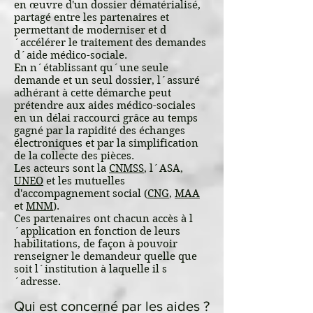
en œuvre d'un dossier dématérialisé,
partagé entre les partenaires et
permettant de moderniser et d
´accélérer le traitement des demandes
d´aide médico-sociale.
En n´établissant qu´une seule
demande et un seul dossier, l´assuré
adhérant à cette démarche peut
prétendre aux aides médico-sociales
en un délai raccourci grâce au temps
gagné par la rapidité des échanges
électroniques et par la simplification
de la collecte des pièces.
Les acteurs sont la
CNMSS
, l´ASA,
UNEO
et les mutuelles
d'accompagnement social (
CNG
,
MAA
et
MNM
).
Ces partenaires ont chacun accès à l
´application en fonction de leurs
habilitations, de façon à pouvoir
renseigner le demandeur quelle que
soit l´institution à laquelle il s
´adresse.
Qui est concerné par les aides ?