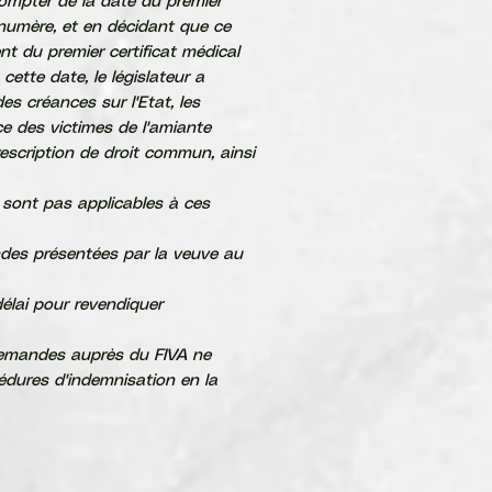
compter de la date du premier
l énumère, et en décidant que ce
t du premier certificat médical
cette date, le législateur a
es créances sur l'Etat, les
e des victimes de l'amiante
rescription de droit commun, ainsi
e sont pas applicables à ces
mandes présentées par la veuve au
délai pour revendiquer
s demandes auprès du FIVA ne
cédures d'indemnisation en la