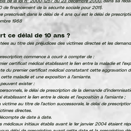
III bis de la loi n° 2000-1257 du 23 décembre 2000
, dans sa rédac
de financement de la sécurité sociale pour 2011).
 prescrivait dans le délai de 4 ans qui est le délai de prescript
écembre 1968
t ce délai de 10 ans ?
tées au titre des préjudices des victimes directes et les deman
e prescription commence à courir à compter de :
mier certificat médical établissant le lien entre la maladie et l’exp
ate du premier certificat médical constatant cette aggravation dè
e cette maladie et une exposition à l’amiante.
 peuvent exister :
s personnels, le délai de prescription de la demande d’indemnis
 établissant le lien entre le décès et l’exposition à l’amiante ;
a victime au titre de l’action successorale, le délai de prescript
times directes.
 décompte de date à date.
ts médicaux initiaux établis avant le 1er janvier 2004 étaient ré