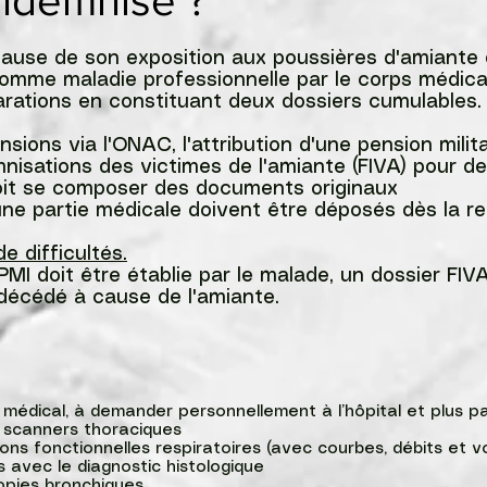
indemnisé ?
cause de son exposition aux poussières d'amiante 
omme maladie professionnelle par le corps médical
arations en constituant deux dossiers cumulables.
ons via l'ONAC, l'attribution d'une pension militair
mnisations des victimes de l'amiante (FIVA) pour 
doit se composer des documents originaux
ne partie médicale doivent être déposés dès la r
 difficultés.
MI doit être établie par le malade, un dossier FI
 décédé à cause de l'amiante.
sier médical, à demander personnellement à l’hôpital 
us de scanners thoraciques
ations fonctionnelles respiratoires (avec courbes, 
rs avec le diagnostic histologique
 fibroscopies bronchiques,