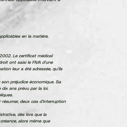
écennale opposable intervient à
pplicables en la matière.
2002. Le certificat médical
roit ont saisi le FIVA d’une
tion leur a été adressée, qu’ils
e son préjudice économique. Sa
dix ans prévu par la loi.
liques.
r résumer, deux cas d’interruption
trative, dès lors que la
a créance, alors même que