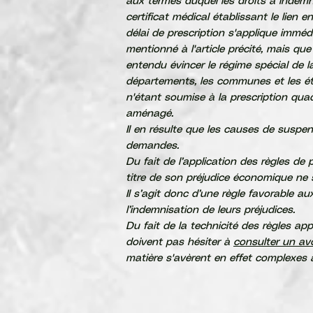
aux termes duquel les droits à indemn
certificat médical établissant le lien 
délai de prescription s'applique immé
mentionné à l'article précité, mais que
entendu évincer le régime spécial de l
départements, les communes et les ét
n'étant soumise à la prescription quadr
aménagé.
Il en résulte que les causes de suspens
demandes.
Du fait de l’application des règles de 
titre de son préjudice économique ne 
Il s’agit donc d’une règle favorable a
l’indemnisation de leurs préjudices.
Du fait de la technicité des règles ap
doivent pas hésiter à
consulter un av
matière s'avèrent en effet complexes a