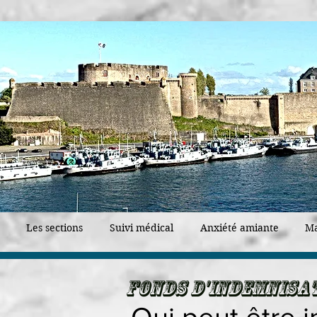
Les sections
Suivi médical
Anxiété amiante
Ma
Fonds d'indemnisat