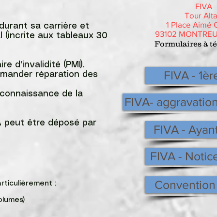
FIVA
Tour Alta
1 Place Aimé 
durant sa carrière et
93102 MONTREU
 (incrite aux tableaux 30
Formulaires à t
e d'invalidité (PMI).
FIVA - 1è
demander réparation des
econnaissance de la
FIVA- aggravation
VA peut être déposé par
FIVA - Ayant
FIVA - Notice
Convention
et plus particulièrement :
débits et volumes)