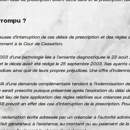
ucun délai de prescription avant cette date et la prescription d
errompu ?
auses d’interruption de ces délais de prescription et des règles a
emment à la Cour de Cassation.
 2003 d’une pathologie liée à l’amiante diagnostiquée le 23 août 
e et le décès avait été rédigé le 25 septembre 2003. Ses ayants d
ces ainsi que de leurs propres préjudices. Une offre d’indemnisa
 FIVA d’une demande complémentaire tendant à l’indemnisation d
serait prescrite puisque présentée après l’expiration du délai de 
ait lieu de faire application des règles relatives aux créances pub
968
prévoit en effet des cas d’interruption de la prescription. Pou
clamation écrite adressée par un créancier à l’autorité adminis
fait générateur, à l’existence, au montant ou au paiement de l