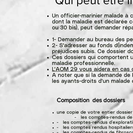
Qui peut être 
Un officier-marinier malade à 
dont la maladie est déclarée c
ou 30 bis), peut demander rép
1- Demander au bureau des pensi
2- S'adresser au fonds d(inde
préjudices subis. Ce dossier 
Ces dossiers qui comportent u
maladie professionnelle.
L'AOM 29 vous aidera en cas de
A noter que si la demande de P
les ayants-droits d'un malade
Composition des dossiers
une copie de votre entier dos
- les comptes-rend
- les comptes-rendus d’explor
- les comptes rendus hospitalie
- les comptes-rendus de