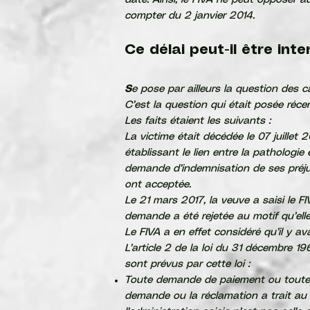
date. Ainsi, le FIVA ne peut opposer a
compter du 2 janvier 2014.
Ce délai peut-il être int
S
e pose par ailleurs la question des c
C’est la question qui était posée réc
Les faits étaient les suivants :
La victime était décédée le 07 juillet
établissant le lien entre la pathologi
demande d’indemnisation de ses préjudi
ont acceptée.
Le 21 mars 2017, la veuve a saisi le
demande a été rejetée au motif qu’elle 
Le FIVA a en effet considéré qu’il y av
L’
article 2 de la loi du 31 décembre 1
sont prévus par cette loi :
Toute demande de paiement ou toute ré
demande ou la réclamation a trait au 