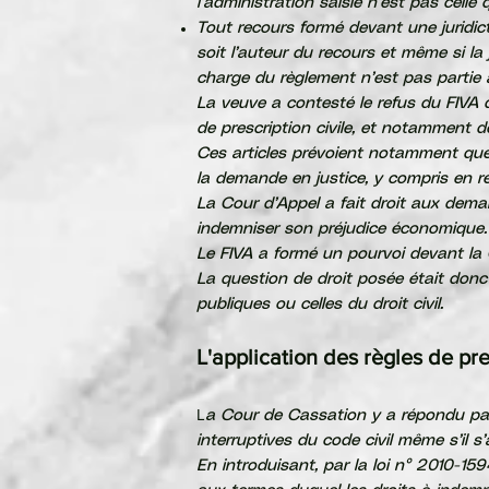
l’administration saisie n’est pas celle
Tout recours formé devant une juridict
soit l’auteur du recours et même si la 
charge du règlement n’est pas partie à
La veuve a contesté le refus du FIVA de
de prescription civile, et notamment d
Ces articles prévoient notamment que 
la demande en justice, y compris en ré
La Cour d’Appel a fait droit aux deman
indemniser son préjudice économique.
Le FIVA a formé un pourvoi devant la
La question de droit posée était donc 
publiques ou celles du droit civil.
L'application des règles de pres
L
a Cour de Cassation y a répondu par u
interruptives du code civil même s’il s
En introduisant, par la loi n° 2010-1