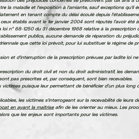
isation des préjudices concernés se prescrivent par dix ans à 
entre la maladie et l'exposition à l'amiante, sauf exceptions qu'i
diatement en tenant compte du délai écoulé depuis l'établissemen
 ceux établis avant le 1er janvier 2004 sont réputés l'avoir été à 
a loi n° 68-1250 du 31 décembre 1968 relative à la prescription d
ablissement publics, aucune demande de réparation du préjudic
iennale que cette loi prévoit, pour lui substituer le régime de p
ion et d'interruption de la prescription prévues par ladite loi n
prescription du droit civil et non du droit administratif, les de
sont pas prescrites et, par conséquent, sont bien recevables.
ux victimes puisque leur permettant de bénéficier d’un plus long 
plicables, les victimes s'interrogeant sur la recevabilité de leur
ocat en ayant la maîtrise
afin de les orienter au mieux. Les pro
lors que les enjeux sont importants pour les victimes.