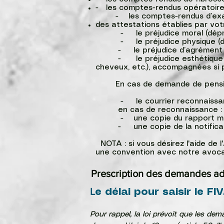
- les comptes-rendus opératoires 
- les comptes-rendus d’exame
des attestations établies par votre 
- le préjudice moral (dépressi
- le préjudice physique (douleu
- le préjudice d’agrément (imposs
- le préjudice esthétique év
cheveux, etc.), accompagnées si p
En cas de demande de pension d'
- le courrier reconnaissant 
en cas de reconnaissance :
- une copie du rapport médical
- une copie de la notification
NOTA : si vous désirez l'aide de
une convention avec notre avocat
Prescription des demandes ad
L
e délai pour saisir le FI
Pour rappel, la loi prévoit que les de