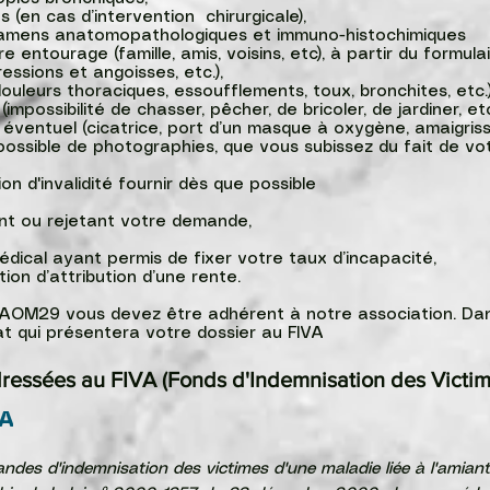
(en cas d’intervention chirurgicale),
ns anatomopathologiques et immuno-histochimiques​
entourage (famille, amis, voisins, etc), à partir du formulaire 
ons et angoisses, etc.),
rs thoraciques, essoufflements, toux, bronchites, etc.)
ibilité de chasser, pêcher, de bricoler, de jardiner, etc.
entuel (cicatrice, port d’un masque à oxygène, am
ossible de photographies, que vous subissez du fait de votre
invalidité fournir dès que possible
ou rejetant votre demande,
 ayant permis de fixer votre taux d’incapacité,
 d’attribution d’une rente.
 l'AOM29 vous devez être adhérent à notre association. Da
 qui présentera votre dossier au FIVA
ressées au FIVA (Fonds d'Indemnisation des Victim
VA
mandes d'indemnisation des victimes d'une maladie liée à l'amian