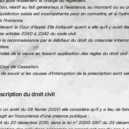
 qui aura finalement la charge du règlement.
ion, relatif au fait générateur, à l’existence, au montant ou au 
juridiction saisie est incompétente pour en connaître, et si l’adm
 l’instance.
vant la Cour d’Appel. Elle indiquait quant à elle qu’il y avait lie
es articles 2240 à 2242 du code civil.
la reconnaissance par le débiteur du droit du créancier interro
féré.
des de la veuve en faisant application des règles du droit civi
 Cour de Cassation.
de savoir si les causes d’interruption de la prescription sont ce
cription du droit civil
n arrêt du 06 février 2020: elle considère qu’il y a lieu de fai
’agit en l’occurrence d’une créance publique :
594 du 20 décembre 2010, dans la loi n° 2000-1257 du 23 décembre