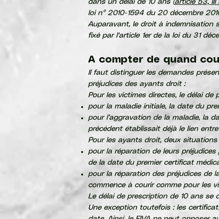
dans un délai de 10 ans (
article 53, 
loi n° 2010-1594 du 20 décembre 2010 
Auparavant, le droit à indemnisation se
fixé par l'article 1er de la loi du 31 d
A compter de quand cour
Il faut distinguer les demandes présen
préjudices des ayants droit :
Pour les victimes directes, le délai d
pour la maladie initiale, la date du pre
pour l’aggravation de la maladie, la d
précédent établissait déjà le lien entr
Pour les ayants droit, deux situations
pour la réparation de leurs préjudice
de la date du premier certificat médical
pour la réparation des préjudices de l
commence à courir comme pour les vic
Le délai de prescription de 10 ans se
Une exception toutefois : les certifica